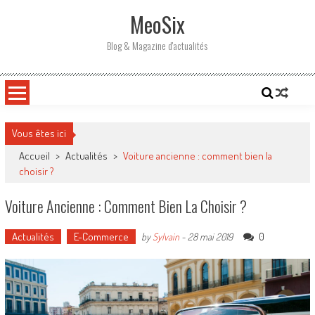
Skip
MeoSix
to
content
Blog & Magazine d'actualités
Vous êtes ici
Accueil
>
Actualités
>
Voiture ancienne : comment bien la
choisir ?
Voiture Ancienne : Comment Bien La Choisir ?
Actualités
E-Commerce
0
by
Sylvain
-
28 mai 2019