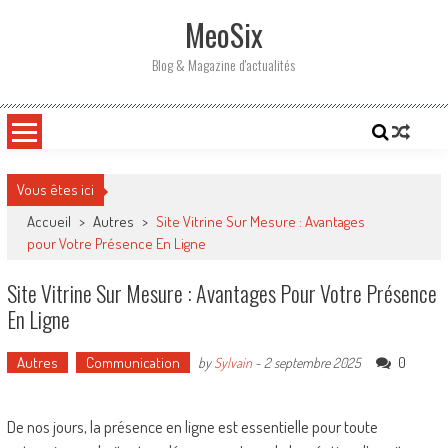
Skip
MeoSix
to
content
Blog & Magazine d'actualités
Vous êtes ici
Accueil
>
Autres
>
Site Vitrine Sur Mesure : Avantages
pour Votre Présence En Ligne
Site Vitrine Sur Mesure : Avantages Pour Votre Présence
En Ligne
Autres
Communication
0
by
Sylvain
-
2 septembre 2025
De nos jours, la présence en ligne est essentielle pour toute