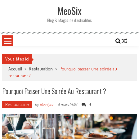
Skip
MeoSix
to
content
Blog & Magazine d'actualités
Vous êtes ici
Accueil
>
Restauration
>
Pourquoi passer une soirée au
restaurant ?
Pourquoi Passer Une Soirée Au Restaurant ?
Restauration
0
by
Roselyne
-
4 mars 2019