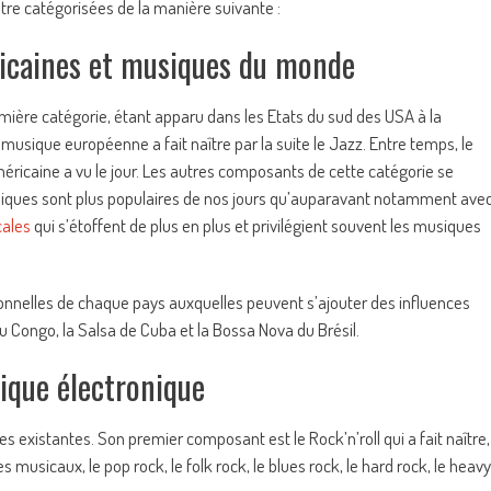
être catégorisées de la manière suivante :
ricaines et musiques du monde
mière catégorie, étant apparu dans les Etats du sud des USA à la
musique européenne a fait naître par la suite le Jazz. Entre temps, le
méricaine a vu le jour. Les autres composants de cette catégorie se
iques sont plus populaires de nos jours qu’auparavant notamment ave
cales
qui s’étoffent de plus en plus et privilégient souvent les musiques
nnelles de chaque pays auxquelles peuvent s’ajouter des influences
 Congo, la Salsa de Cuba et la Bossa Nova du Brésil.
ique électronique
es existantes. Son premier composant est le Rock’n’roll qui a fait naître,
 musicaux, le pop rock, le folk rock, le blues rock, le hard rock, le heavy