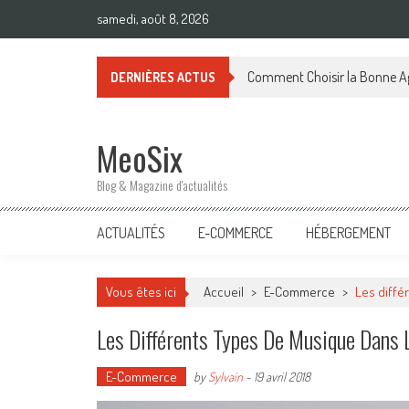
Skip
samedi, août 8, 2026
to
content
Comment Choisir la Bonne Ag
DERNIÈRES ACTUS
MeoSix
Blog & Magazine d'actualités
ACTUALITÉS
E-COMMERCE
HÉBERGEMENT
Vous êtes ici
Accueil
>
E-Commerce
>
Les diffé
Les Différents Types De Musique Dans
E-Commerce
by
Sylvain
-
19 avril 2018