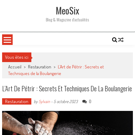
Skip
MeoSix
to
content
Blog & Magazine d'actualités
Vous êtes ici
Accueil
>
Restauration
>
L’Art de Pétrir : Secrets et
Techniques de la Boulangerie
L’Art De Pétrir : Secrets Et Techniques De La Boulangerie
Restauration
0
by
Sylvain
-
5 octobre 2023