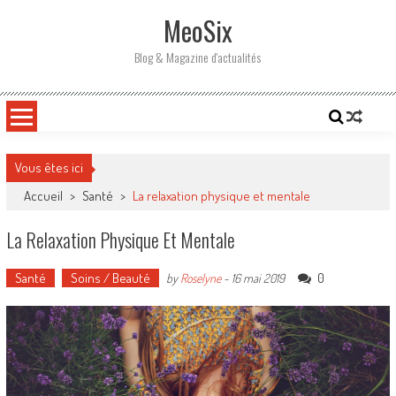
Skip
MeoSix
to
content
Blog & Magazine d'actualités
Vous êtes ici
Accueil
>
Santé
>
La relaxation physique et mentale
La Relaxation Physique Et Mentale
Santé
Soins / Beauté
0
by
Roselyne
-
16 mai 2019