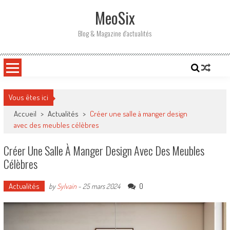
Skip
MeoSix
to
content
Blog & Magazine d'actualités
Vous êtes ici
Accueil
>
Actualités
>
Créer une salle à manger design
avec des meubles célèbres
Créer Une Salle À Manger Design Avec Des Meubles
Célèbres
Actualités
0
by
Sylvain
-
25 mars 2024