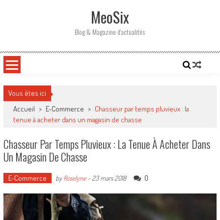
Skip
MeoSix
to
content
Blog & Magazine d'actualités
Vous êtes ici
Accueil
>
E-Commerce
>
Chasseur par temps pluvieux : la
tenue à acheter dans un magasin de chasse
Chasseur Par Temps Pluvieux : La Tenue À Acheter Dans
Un Magasin De Chasse
E-Commerce
0
by
Roselyne
-
23 mars 2018